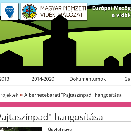
Európai Mezőga
a vidé
 projektek
S tervezés
Saját pályázatok, kiadványok
LEADER
Működési költségeink
2013
2014-2020
Dokumentumok
Ga
»
rojektek
A bernecebaráti "Pajtaszínpad" hangosítása
Pajtaszínpad" hangosítása
Ügyfél neve