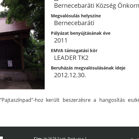
Bernecebaráti Község Önkor
Megvalósulás helyszíne
Bernecebaráti
Pályázat benyújtásának éve
2011
EMVA támogatási kör
LEADER TK2
Beruházás megvalósulásának ideje
2012.12.30.
"Pajtaszínpad"-hoz került beszerzésre a hangosítás esz
Cím:
H-2628 Szob, Park utca 1.