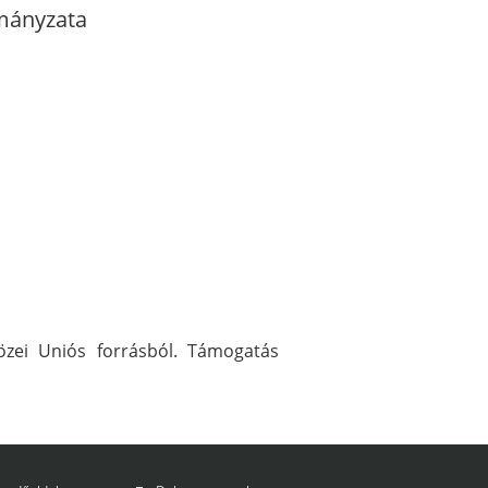
mányzata
közei Uniós forrásból. Támogatás