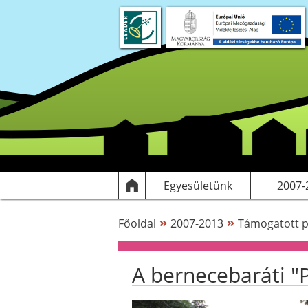
Rólunk
Dokumentumok
Egyesülethez csatlakozás
Elérhetőségek
Támogatott
HF
Egyesületünk
2007-
»
»
Főoldal
2007-2013
Támogatott p
A bernecebaráti "