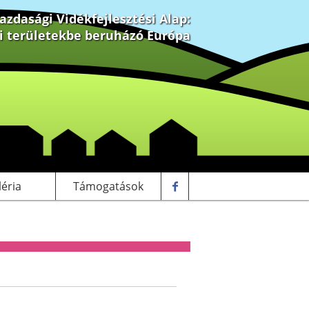
zdasági Vidékfejlesztési Alap:
ki területekbe beruházó Európa
léria
Támogatások