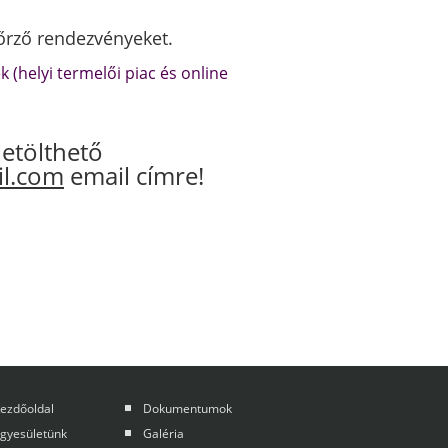
őrző rendezvényeket.
 (helyi termelői piac és online
letölthető
l.com
email címre!
ezdőoldal
Dokumentumok
gyesületünk
Galéria