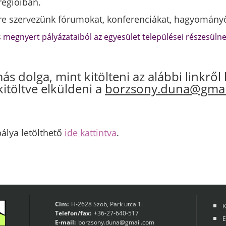
régióiban.
re szervezünk fórumokat, konferenciákat, hagyomány
s megnyert pályázataiból az egyesület települései részesülnek
s dolga, mint kitölteni az alábbi linkről 
töltve elküldeni a
borzsony.duna@gmai
álya letölthető
ide kattintva
.
Cím:
H-2628 Szob, Park utca 1.
K
Telefon/fax:
+36-27-640-517
E
E-mail:
borzsony.duna@gmail.com