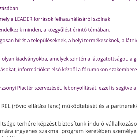
ozásában
mely a LEADER források felhasználásáról szólnak
endelkezik minden, a közgyűlést érintő témában.
osan hírét a településeknek, a helyi termékeseknek, a látn
olyan kiadványokba, amelyek szintén a látogatottságot, a ga
sokat, információkat első kézből a fórumokon szakemberek
zsönyi Piactér szervezését, lebonyolítását, ezzel is segítve 
 REL (rövid ellátási lánc) működtetését és a partnere
ltsége terhére képzést biztosítunk induló vállalkozás
zámára ingyenes szakmai program keretében személyes