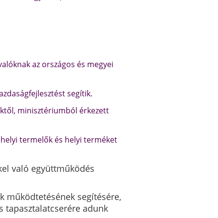
ivalóknak az országos és megyei
zdaságfejlesztést segítik.
től, minisztériumból érkezett
a helyi termelők és helyi terméket
kkel való együttműködés
ok működtetésének segítésére,
 tapasztalatcserére adunk