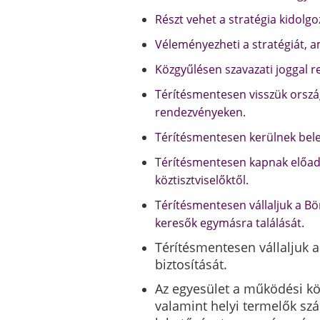
Részt vehet a stratégia kidolg
Véleményezheti a stratégiát, a
Közgyűlésen szavazati joggal r
Térítésmentesen visszük ország
rendezvényeken.
Térítésmentesen kerülnek bele 
Térítésmentesen kapnak előadá
köztisztviselőktől.
Térítésmentesen vállaljuk a Bör
keresők egymásra találását.
Térítésmentesen vállaljuk a
biztosítását.
Az egyesület a működési kö
valamint helyi termelők s