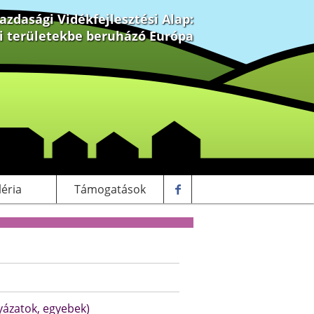
zdasági Vidékfejlesztési Alap:
ki területekbe beruházó Európa
léria
Támogatások
yázatok, egyebek)