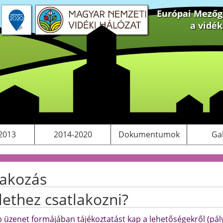
Európai Mezőga
a vidé
 projektek
S tervezés
Saját pályázatok, kiadványok
LEADER
Működési költségeink
2013
2014-2020
Dokumentumok
Ga
lakozás
lethez csatlakozni?
 üzenet formájában tájékoztatást kap a lehetőségekről (pál