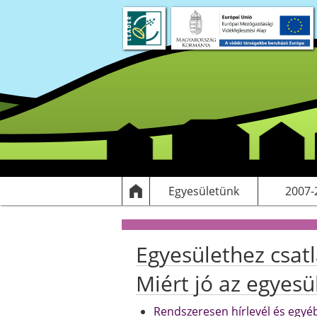
Rólunk
Dokumentumok
Egyesülethez csatlakozás
Elérhetőségek
Támogatott
HF
Egyesületünk
2007-
Egyesülethez csat
Miért jó az egyesü
Rendszeresen hírlevél és egyéb