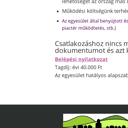
lehetőséget az ország más 
Működési költségünk terhé
Az egyesület által benyújtott é
piactér működtetés, stb.)
Csatlakozáshoz nincs má
dokumentumot és azt ki
Belépési nyilatkozat
Tagdíj: évi 40.000 Ft
Az egyesület hatályos alapszab