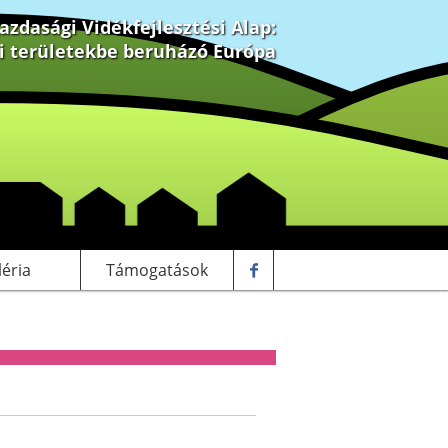
zdasági Vidékfejlesztési Alap:
ki területekbe beruházó Európa
léria
Támogatások