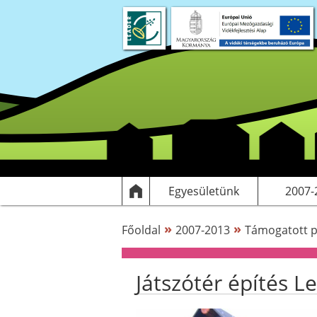
Rólunk
Dokumentumok
Egyesülethez csatlakozás
Elérhetőségek
Támogatott
HF
Egyesületünk
2007-
»
»
Főoldal
2007-2013
Támogatott p
Játszótér építés L