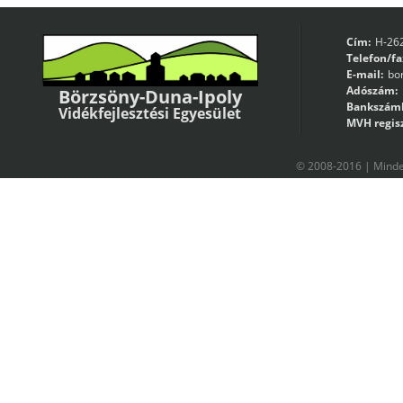
Cím:
H-262
Telefon/fa
E-mail:
bo
Adószám:
Börzsöny-Duna-Ipoly
Bankszám
Vidékfejlesztési Egyesület
MVH regisz
© 2008-2016 | Minden