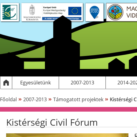
 projektek
S tervezés
Saját pályázatok, kiadványok
LEADER
Működési költségeink
Egyesületünk
2007-2013
2014-20
»
»
»
Főoldal
2007-2013
Támogatott projektek
Kistérségi 
Kistérségi Civil Fórum
Ü