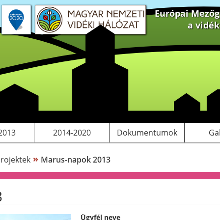
Európai Mezőga
a vidé
 projektek
S tervezés
Saját pályázatok, kiadványok
LEADER
Működési költségeink
2013
2014-2020
Dokumentumok
Ga
»
rojektek
Marus-napok 2013
3
Ügyfél neve