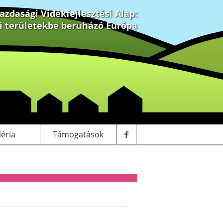
zdasági Vidékfejlesztési Alap:
ki területekbe beruházó Európa
léria
Támogatások