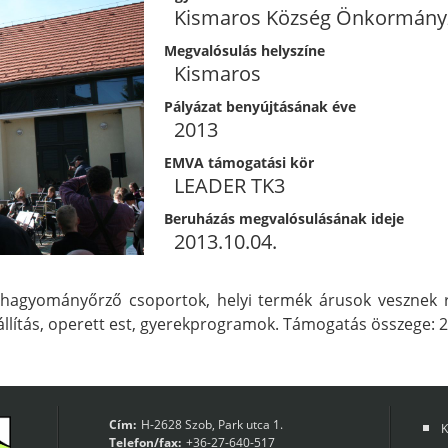
Kismaros Község Önkormány
Megvalósulás helyszíne
Kismaros
Pályázat benyújtásának éve
2013
EMVA támogatási kör
LEADER TK3
Beruházás megvalósulásának ideje
2013.10.04.
, hagyományőrző csoportok, helyi termék árusok vesznek r
iállítás, operett est, gyerekprogramok. Támogatás összege: 2
Cím:
H-2628 Szob, Park utca 1.
K
Telefon/fax:
+36-27-640-517