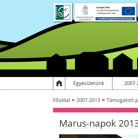
Rólunk
Dokumentumok
Egyesülethez csatlakozás
Elérhetőségek
Támogatott
HF
Egyesületünk
2007-
»
»
Főoldal
2007-2013
Támogatott p
Marus-napok 201