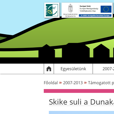
Rólunk
Dokumentumok
Egyesülethez csatlakozás
Elérhetőségek
Támogatott
HF
Egyesületünk
2007-
»
»
Főoldal
2007-2013
Támogatott p
Skike suli a Duna