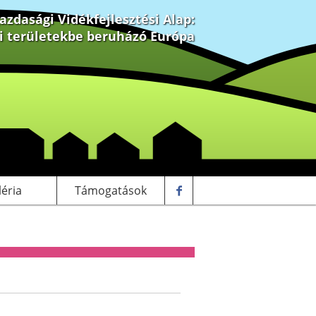
zdasági Vidékfejlesztési Alap:
ki területekbe beruházó Európa
léria
Támogatások