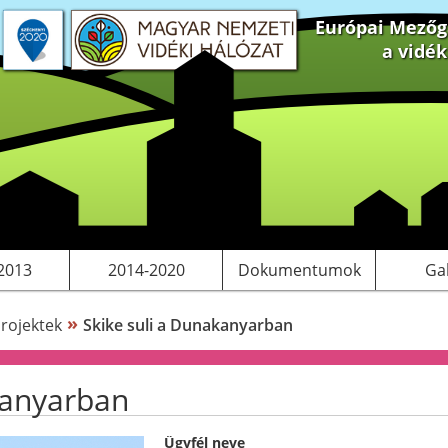
Európai Mezőga
a vidé
 projektek
S tervezés
Saját pályázatok, kiadványok
LEADER
Működési költségeink
2013
2014-2020
Dokumentumok
Ga
»
rojektek
Skike suli a Dunakanyarban
kanyarban
Ügyfél neve