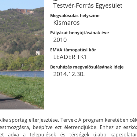
Testvér-Forrás Egyesület
Megvalósulás helyszíne
Kismaros
Pályázat benyújtásának éve
2010
EMVA támogatási kör
LEADER TK1
Beruházás megvalósulásának ideje
2014.12.30.
kike sportág elterjesztése. Tervek: A program keretében cél
estmozgásra, beépítve ezt életrendjükbe. Ehhez az eszköz
ret adva a települések és térségek újabb kapcsolata