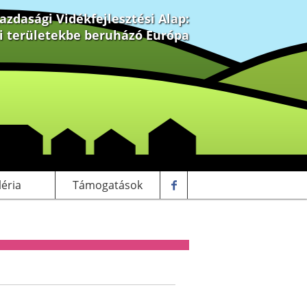
zdasági Vidékfejlesztési Alap:
ki területekbe beruházó Európa
léria
Támogatások