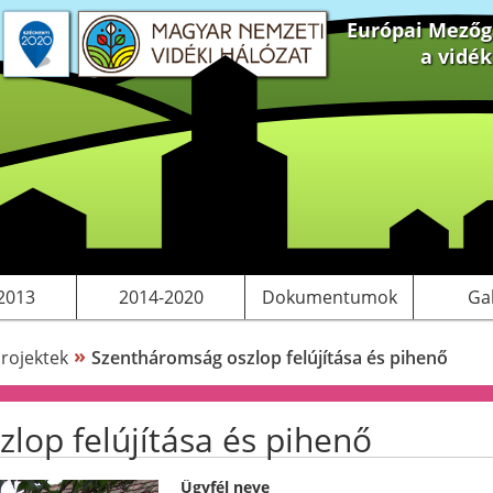
Európai Mezőga
a vidé
 projektek
S tervezés
Saját pályázatok, kiadványok
LEADER
Működési költségeink
2013
2014-2020
Dokumentumok
Ga
»
rojektek
Szentháromság oszlop felújítása és pihenő
lop felújítása és pihenő
Ügyfél neve