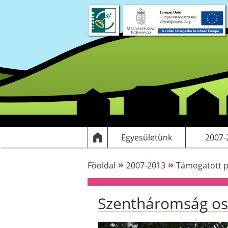
Rólunk
Dokumentumok
Egyesülethez csatlakozás
Elérhetőségek
Támogatott
HF
Egyesületünk
2007-
»
»
Főoldal
2007-2013
Támogatott p
Szentháromság osz