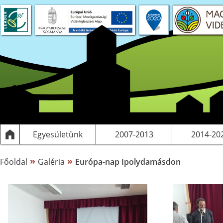
 projektek
S tervezés
Saját pályázatok, kiadványok
LEADER
Működési költségeink
Egyesületünk
2007-2013
2014-20
»
»
Főoldal
Galéria
Európa-nap Ipolydamásdon