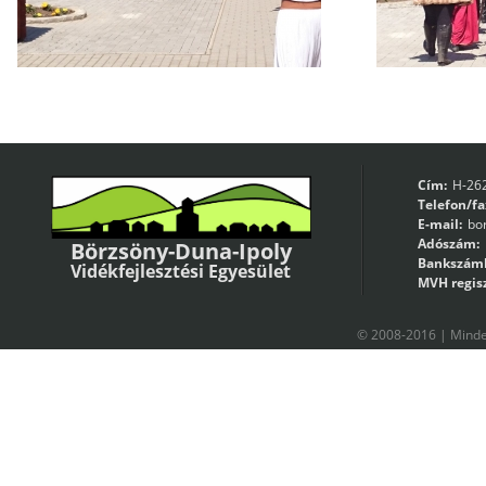
Cím:
H-262
Telefon/fa
E-mail:
bo
Adószám:
Börzsöny-Duna-Ipoly
Bankszám
Vidékfejlesztési Egyesület
MVH regisz
© 2008-2016 | Minden