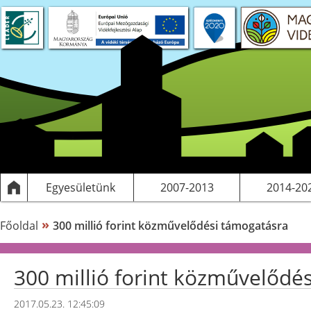
 projektek
S tervezés
Saját pályázatok, kiadványok
LEADER
Működési költségeink
Egyesületünk
2007-2013
2014-20
»
Főoldal
300 millió forint közművelődési támogatásra
300 millió forint közművelődé
2017.05.23. 12:45:09