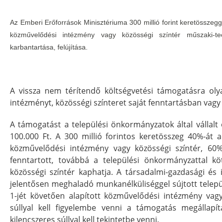
Az Emberi Erőforrások Minisztériuma 300 millió forint keretösszeg
közművelődési intézmény vagy közösségi színtér műszaki-tec
karbantartása, felújítása.
A vissza nem térítendő költségvetési támogatásra ol
intézményt, közösségi színteret saját fenntartásban v
A támogatást a települési önkormányzatok által vállal
100.000 Ft. A 300 millió forintos keretösszeg 40%-át a
közművelődési intézmény vagy közösségi színtér, 60%
fenntartott, továbbá a települési önkormányzattal 
közösségi színtér kaphatja. A társadalmi-gazdasági és 
jelentősen meghaladó munkanélküliséggel sújtott telepü
1-jét követően alapított közművelődési intézmény vag
súllyal kell figyelembe venni a támogatás megállapítá
kilencszeres súllyal kell tekintetbe venni.