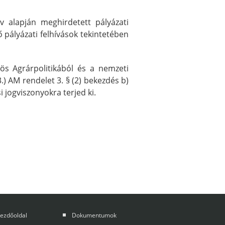
 alapján meghirdetett pályázati
pályázati felhívások tekintetében
zös Agrárpolitikából és a nemzeti
.) AM rendelet 3. § (2) bekezdés b)
 jogviszonyokra terjed ki.
ezdőoldal
Dokumentumok