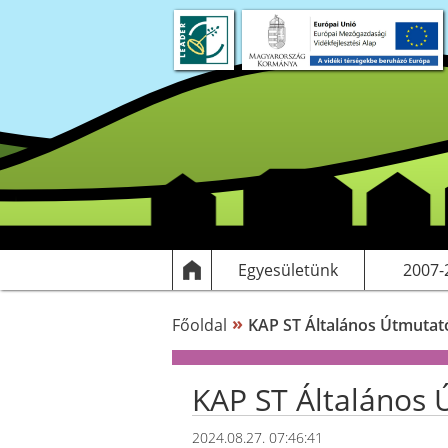
Rólunk
Dokumentumok
Egyesülethez csatlakozás
Elérhetőségek
Támogatott
HF
Egyesületünk
2007-
»
Főoldal
KAP ST Általános Útmutató
KAP ST Általános 
2024.08.27. 07:46:41