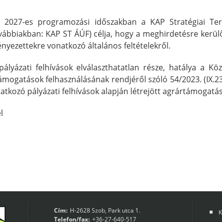
 2027-es programozási időszakban a KAP Stratégiai Terv
ábbiakban: KAP ST ÁÚF) célja, hogy a meghirdetésre kerülő 
nyezettekre vonatkozó általános feltételekről.
lyázati felhívások elválaszthatatlan része, hatálya a Kö
ámogatások felhasználásának rendjéről szóló 54/2023. (IX.23
atkozó pályázati felhívások alapján létrejött agrártámogatási
l
Cím:
H-2628 Szob, Park utca 1.
K
Telefon/fax:
+36-27-640-517