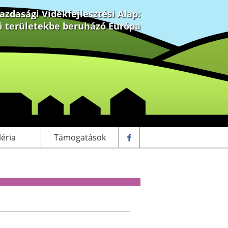
zdasági Vidékfejlesztési Alap:
ki területekbe beruházó Európa
léria
Támogatások