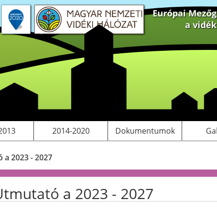
Európai Mezőga
a vidé
 projektek
S tervezés
Saját pályázatok, kiadványok
LEADER
Működési költségeink
2013
2014-2020
Dokumentumok
Ga
 a 2023 - 2027
Útmutató a 2023 - 2027