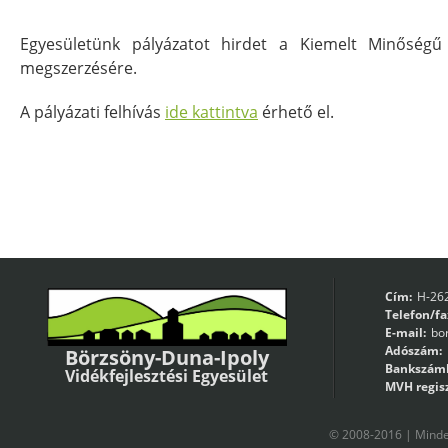
Egyesületünk pályázatot hirdet a Kiemelt Minőségű
megszerzésére.
A pályázati felhívás
ide kattintva
érhető el.
Cím:
H-262
Telefon/fa
E-mail:
bo
Adószám:
Börzsöny-Duna-Ipoly
Bankszám
Vidékfejlesztési Egyesület
MVH regisz
© 2008-2016 | Minden