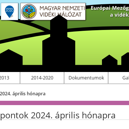
Európai Mezőga
a vidé
 projektek
S tervezés
Saját pályázatok, kiadványok
LEADER
Működési költségeink
2013
2014-2020
Dokumentumok
Ga
024. április hónapra
ontok 2024. április hónapra