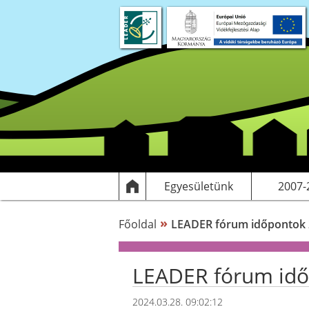
Rólunk
Dokumentumok
Egyesülethez csatlakozás
Elérhetőségek
Támogatott
HF
Egyesületünk
2007-
»
Főoldal
LEADER fórum időpontok 2
LEADER fórum időp
2024.03.28. 09:02:12