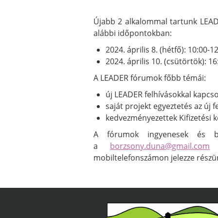
Újabb 2 alkalommal tartunk LEADE
alábbi időpontokban:
2024. április 8. (hétfő): 10:00-1
2024. április 10. (csütörtök): 1
A LEADER fórumok főbb témái:
új LEADER felhívásokkal kapcso
saját projekt egyeztetés az új
kedvezményezettek Kifizetési 
A fórumok ingyenesek és bár
a
borzsony.duna@gmail.com
e
mobiltelefonszámon jelezze részü