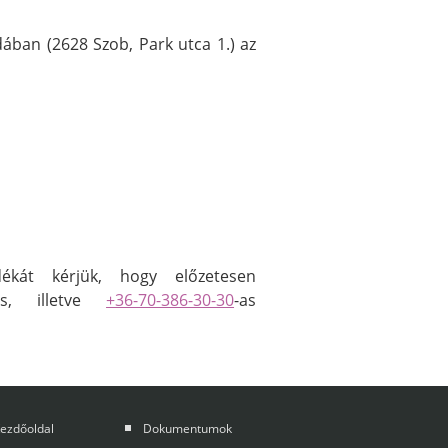
ban (2628 Szob, Park utca 1.) az
ékát kérjük, hogy előzetesen
s, illetve
+36-70-386-30-30
-as
ezdőoldal
Dokumentumok