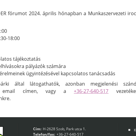
R fórumot 2024. április hónapban a Munkaszervezeti irodá
2:00
6:30-18:00
latos tájékoztatás
 felhívásokra pályázók számára
kérelmeinek ügyintézésével kapcsolatos tanácsadás
ki által látogathatók, azonban megjelenési szánd
mail címen, vagy a
+36-27-640-517
vezetéke
nkre.
Cím:
H-2628 Szob, Park utca 1.
K
Telefon/fax:
+36-27-640-517