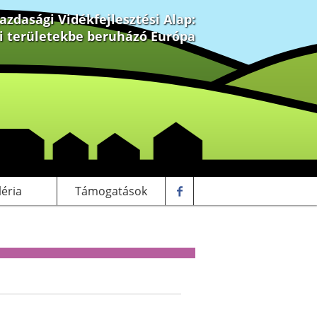
zdasági Vidékfejlesztési Alap:
ki területekbe beruházó Európa
léria
Támogatások