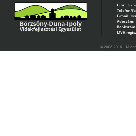
Cím:
H-262
Telefon/fa
E-mail:
bo
Adószám:
Börzsöny-Duna-Ipoly
Bankszám
Vidékfejlesztési Egyesület
MVH regisz
© 2008-2016 | Minden