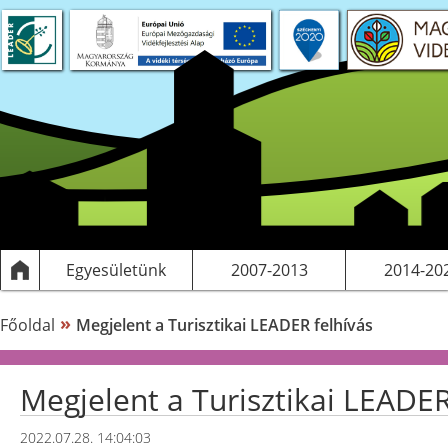
 projektek
S tervezés
Saját pályázatok, kiadványok
LEADER
Működési költségeink
Egyesületünk
2007-2013
2014-20
»
Főoldal
Megjelent a Turisztikai LEADER felhívás
Megjelent a Turisztikai LEADER
2022.07.28. 14:04:03